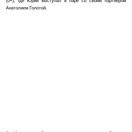
(0+), где Юрий выступал в паре со своим партнёром
Анатолием Голотой.