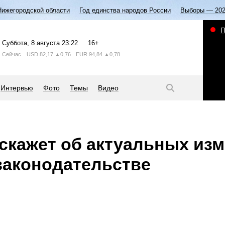
Нижегородской области
Год единства народов России
Выборы — 20
П
Суббота
, 8 августа
23:22
16+
Сейчас
USD
82,17
▲0,76
EUR
94,84
▲0,78
Интервью
Фото
Темы
Видео
скажет об актуальных из
законодательстве