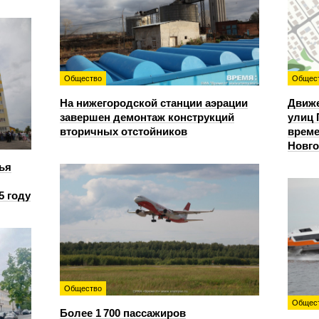
Общество
Общес
На нижегородской станции аэрации
Движе
завершен демонтаж конструкций
улиц 
вторичных отстойников
време
Новг
ья
5 году
Общество
Общес
Более 1 700 пассажиров