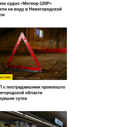
ое судно «Метеор-120Р»
или на воду в Нижегородской
ти
ествия
П с пострадавшими произошло
егородской области
нувшие сутки