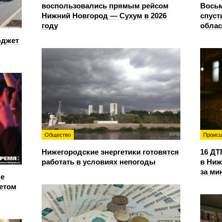
воспользовались прямым рейсом
Восьм
Нижний Новгород — Сухум в 2026
спуст
году
облас
юджет
Общество
Происш
Нижегородские энергетики готовятся
16 ДТ
работать в условиях непогоды
в Ниж
за ми
е
етом