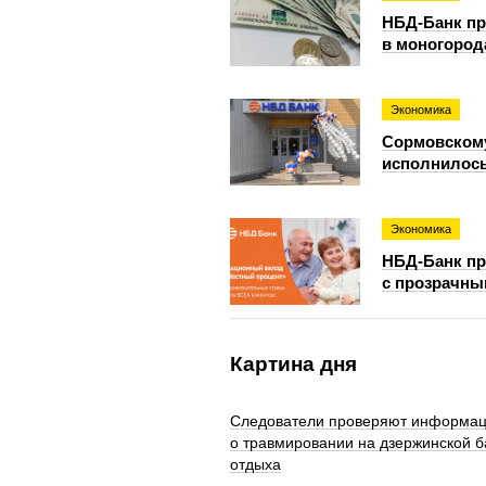
НБД-Банк пр
в моногород
Экономика
Сормовском
исполнилось
Экономика
НБД-Банк пр
с прозрачны
Картина дня
Следователи проверяют информа
о травмировании на дзержинской б
отдыха