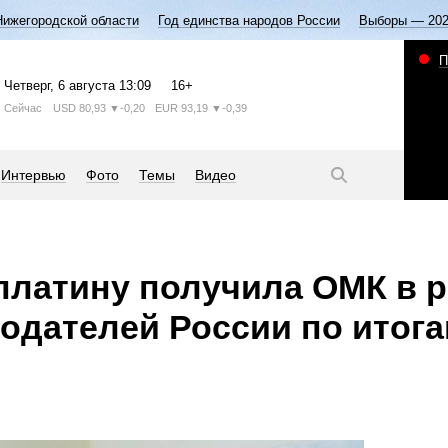
Нижегородской области
Год единства народов России
Выборы — 20
П
Четверг
, 6 августа
13:09
16+
Сейчас
USD
80,93
▼-0,20
EUR
93,19
▼-0,39
Интервью
Фото
Темы
Видео
 платину получила ОМК в 
одателей России по итога