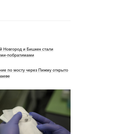
й Новгород и Бишкек стали
ами-побратимами
ние по мосту через Пижму открыто
шаеве