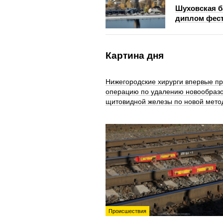
Шуховская б
диплом фест
Картина дня
Нижегородские хирурги впервые п
операцию по удалению новообраз
щитовидной железы по новой мето
Происшествия