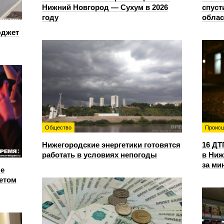
Нижний Новгород — Сухум в 2026
спуст
году
облас
юджет
Общество
Происш
Нижегородские энергетики готовятся
16 ДТ
работать в условиях непогоды
в Ниж
за ми
е
етом