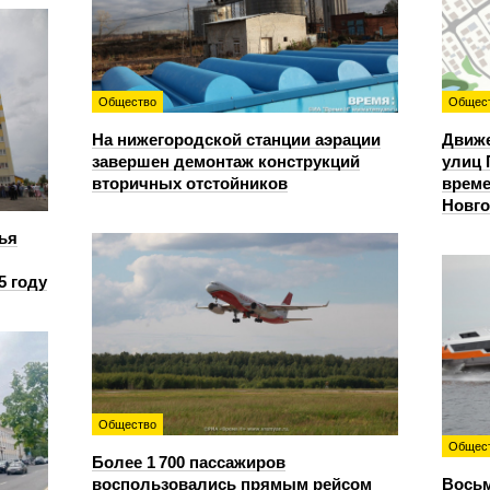
Общество
Общес
На нижегородской станции аэрации
Движе
завершен демонтаж конструкций
улиц 
вторичных отстойников
време
Новг
ья
5 году
Общество
Общес
Более 1 700 пассажиров
воспользовались прямым рейсом
Восьм