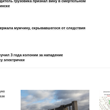
одитель грузовика признал вину в смертельном
инске
ержала мужчину, скрывавшегося от следствия
учил 3 года колонии за нападение
ку электрички
цию
азе