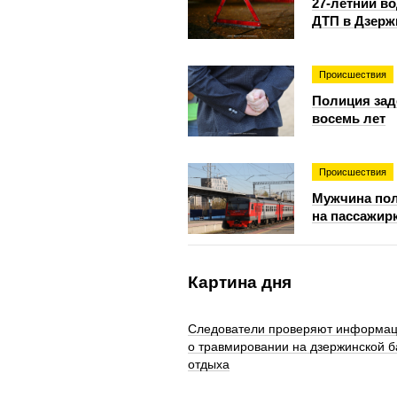
27-летний в
ДТП в Дзерж
Происшествия
Полиция зад
восемь лет
Происшествия
Мужчина пол
на пассажир
Картина дня
Следователи проверяют информа
о травмировании на дзержинской б
отдыха