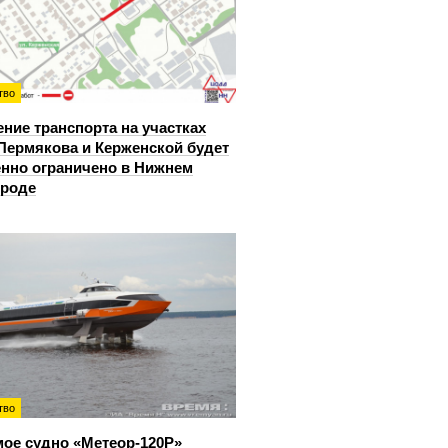
тво
ние транспорта на участках
Пермякова и Керженской будет
нно ограничено в Нижнем
ороде
тво
ое судно «Метеор-120Р»