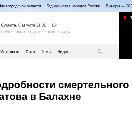
Нижегородской области
Год единства народов России
Выборы — 20
П
Суббота
, 8 августа
21:01
16+
Сейчас
USD
81,41
▲0,48
EUR
94,06
▲0,87
Интервью
Фото
Темы
Видео
одробности смертельного
атова в Балахне