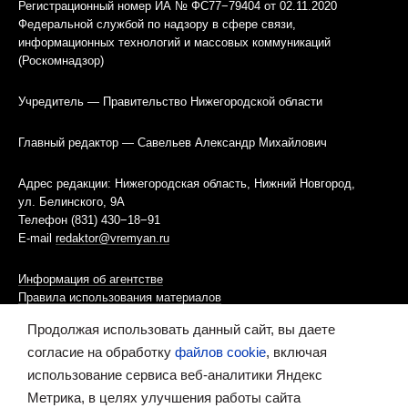
Регистрационный номер ИА № ФС77−79404 от 02.11.2020
Федеральной службой по надзору в сфере связи,
информационных технологий и массовых коммуникаций
(Роскомнадзор)
Учредитель — Правительство Нижегородской области
Главный редактор — Савельев Александр Михайлович
Адрес редакции: Нижегородская область, Нижний Новгород,
ул. Белинского, 9А
Телефон (831) 430−18−91
E-mail
redaktor@vremyan.ru
Информация об агентстве
Правила использования материалов
Продолжая использовать данный сайт, вы даете
Информационная политика использования «cookies»-файлов
согласие на обработку
файлов cookie
, включая
использование сервиса веб-аналитики Яндекс
Ресурс содержит материалы 16+
Метрика, в целях улучшения работы сайта