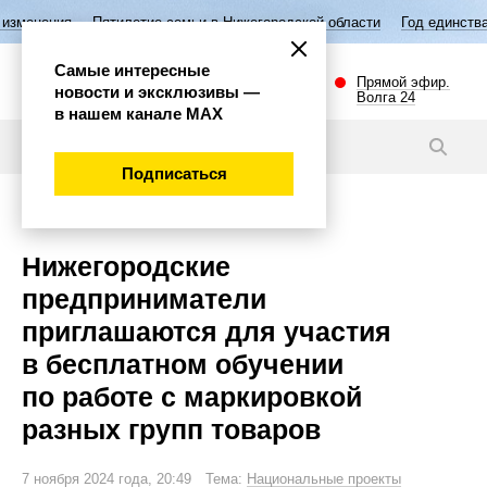
Пятилетие семьи в Нижегородской области
Год единства народов Рос
Самые интересные
Прямой эфир.
новости и эксклюзивы —
Волга 24
в нашем канале МАХ
Новости
Подписаться
Экономика
Нижегородские
предприниматели
приглашаются для участия
в бесплатном обучении
по работе с маркировкой
разных групп товаров
7 ноября 2024 года, 20:49 Тема:
Национальные проекты