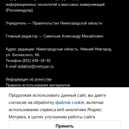
информационных технологий и массовых коммуникаций
(Роскомнадзор)
Учредитель — Правительство Нижегородской области
Главный редактор — Савельев Александр Михайлович
Адрес редакции: Нижегородская область, Нижний Новгород,
ул. Белинского, 9А
Телефон (831) 430−18−91
E-mail
redaktor@vremyan.ru
Информация об агентстве
Правила использования материалов
Продолжая использовать данный сайт, вы даете
Информационная политика использования «cookies»-файлов
согласие на обработку
файлов cookie
, включая
использование сервиса веб-аналитики Яндекс
Ресурс содержит материалы 16+
Метрика, в целях улучшения работы сайта
Сделано в digital-агентстве
Принять