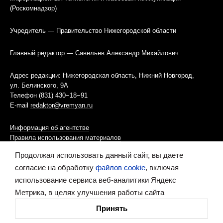
(Роскомнадзор)
Учредитель — Правительство Нижегородской области
Главный редактор — Савельев Александр Михайлович
Адрес редакции: Нижегородская область, Нижний Новгород,
ул. Белинского, 9А
Телефон (831) 430−18−91
E-mail
redaktor@vremyan.ru
Информация об агентстве
Правила использования материалов
Продолжая использовать данный сайт, вы даете
Информационная политика использования «cookies»-файлов
согласие на обработку
файлов cookie
, включая
использование сервиса веб-аналитики Яндекс
Ресурс содержит материалы 16+
Метрика, в целях улучшения работы сайта
Сделано в digital-агентстве
Принять