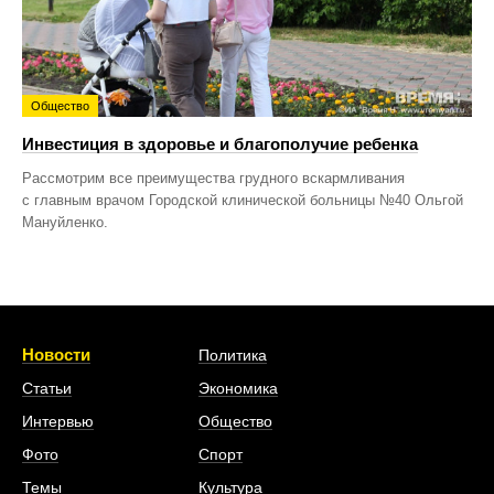
Общество
Инвестиция в здоровье и благополучие ребенка
Рассмотрим все преимущества грудного вскармливания
с главным врачом Городской клинической больницы №40 Ольгой
Мануйленко.
Новости
Политика
Статьи
Экономика
Интервью
Общество
Фото
Спорт
Темы
Культура