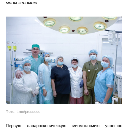
миомэктомию.
Фото: t.me/presseco
Первую лапароскопическую миомэктомию успешно