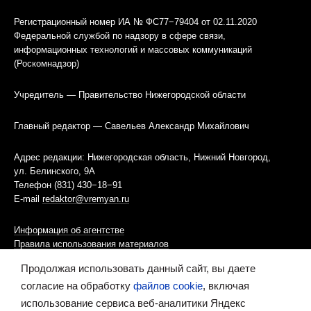
Регистрационный номер ИА № ФС77−79404 от 02.11.2020
Федеральной службой по надзору в сфере связи,
информационных технологий и массовых коммуникаций
(Роскомнадзор)
Учредитель — Правительство Нижегородской области
Главный редактор — Савельев Александр Михайлович
Адрес редакции: Нижегородская область, Нижний Новгород,
ул. Белинского, 9А
Телефон (831) 430−18−91
E-mail
redaktor@vremyan.ru
Информация об агентстве
Правила использования материалов
Продолжая использовать данный сайт, вы даете
Информационная политика использования «cookies»-файлов
согласие на обработку
файлов cookie
, включая
использование сервиса веб-аналитики Яндекс
Ресурс содержит материалы 16+