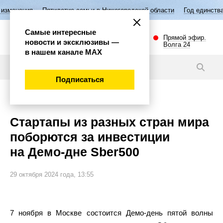
тилетие семьи в Нижегородской области
Год единства народов Росси
Самые интересные
Прямой эфир.
новости и эксклюзивы —
Волга 24
в нашем канале МАХ
Новости
Подписаться
Экономика
Стартапы из разных стран мира
поборются за инвестиции
на Демо-дне Sber500
29 октября 2024 года, 13:55
7 ноября в Москве состоится Демо-день пятой волны