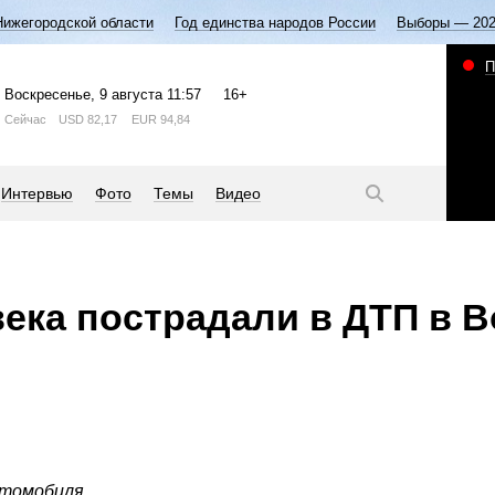
Нижегородской области
Год единства народов России
Выборы — 20
П
Воскресенье
, 9 августа
11:57
16+
Сейчас
USD
82,17
EUR
94,84
Интервью
Фото
Темы
Видео
ека пострадали в ДТП в 
втомобиля.