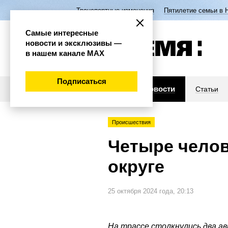
Транспортные изменения
Пятилетие семьи в 
Самые интересные
новости и эксклюзивы —
в нашем канале МАХ
Подписаться
Новости
Статьи
Происшествия
Четыре челов
округе
25 октября 2024 года, 20:13
На трассе столкнулись два а