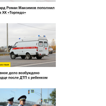
ард Роман Максимов пополнил
в ХК «Торпедо»
ествия
вное дело возбуждено
одце после ДТП с ребенком