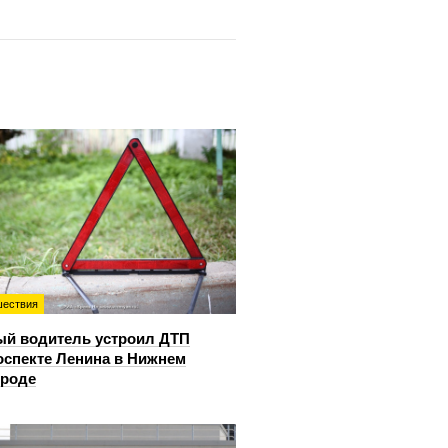
ествия
й водитель устроил ДТП
оспекте Ленина в Нижнем
ороде