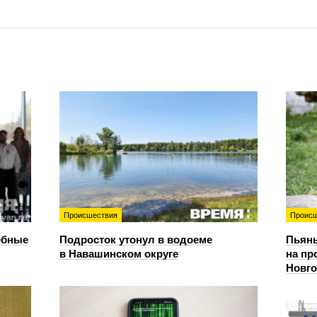
Происшествия
Происш
ебные
Подросток утонул в водоеме
Пьяны
в Навашинском округе
на пр
Новг