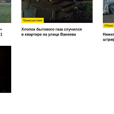
Происшествия
Общес
»
Хлопок бытового газа случился
:1
в квартире на улице Ванеева
Нижег
штраф