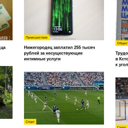
Происшествия
Общес
дца
Нижегородец заплатил 255 тысяч
рублей за несуществующие
Трудо
интимные услуги
в Кст
к уго
Спорт
Спорт