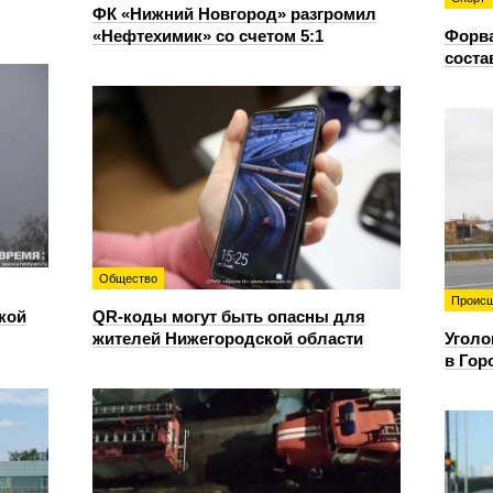
ФК «Нижний Новгород» разгромил
«Нефтехимик» со счетом 5:1
Форв
соста
Общество
Происш
кой
QR-коды могут быть опасны для
жителей Нижегородской области
Уголо
в Гор