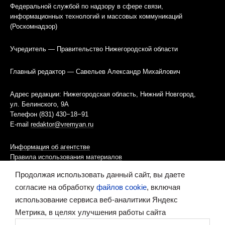
Федеральной службой по надзору в сфере связи,
информационных технологий и массовых коммуникаций
(Роскомнадзор)
Учредитель — Правительство Нижегородской области
Главный редактор — Савельев Александр Михайлович
Адрес редакции: Нижегородская область, Нижний Новгород,
ул. Белинского, 9А
Телефон (831) 430−18−91
E-mail
redaktor@vremyan.ru
Информация об агентстве
Правила использования материалов
Продолжая использовать данный сайт, вы даете
Информационная политика использования «cookies»-файлов
согласие на обработку
файлов cookie
, включая
использование сервиса веб-аналитики Яндекс
Ресурс содержит материалы 16+
Метрика, в целях улучшения работы сайта
Сделано в digital-агентстве