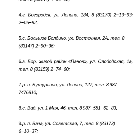
4.
г. Богородск, ул. Ленина, 184, 8 (83170) 2−13−93;
2−05−92;
5.
с. Большое Болдино, ул. Восточная, 2А, тел. 8
(83147) 2−90−36;
6.
г. Бор, жилой район «Панов», ул. Слободская, 1а,
тел. 8 (83159) 2−74−60;
7.
р. п. Бутурлино, ул. Ленина, 127, тел. 8 987
7476810;
8.
с. Вад, ул. 1 Мая, 46, тел. 8 987−551−62−83;
9.
р. п. Вача, ул. Советская, 7, тел. 8 (83173)
6−10−37;