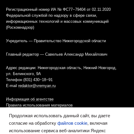
Регистрационный номер ИА № ФС77−79404 от 02.11.2020
Федеральной службой по надзору в сфере связи,
информационных технологий и массовых коммуникаций
(Роскомнадзор)
Учредитель — Правительство Нижегородской области
Главный редактор — Савельев Александр Михайлович
Адрес редакции: Нижегородская область, Нижний Новгород,
ул. Белинского, 9А
Телефон (831) 430−18−91
E-mail
redaktor@vremyan.ru
Информация об агентстве
Правила использования материалов
Продолжая использовать данный сайт, вы даете
Информационная политика использования «cookies»-файлов
согласие на обработку
файлов cookie
, включая
использование сервиса веб-аналитики Яндекс
Ресурс содержит материалы 16+