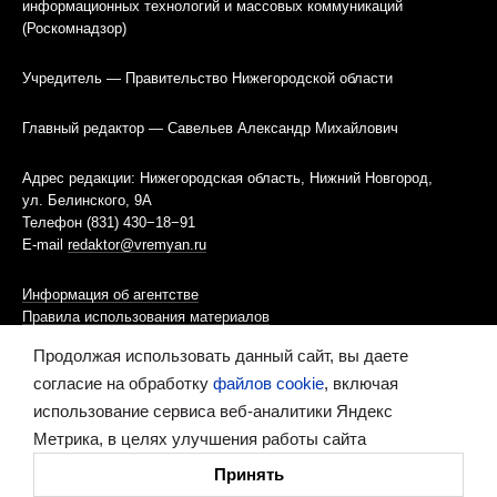
информационных технологий и массовых коммуникаций
(Роскомнадзор)
Учредитель — Правительство Нижегородской области
Главный редактор — Савельев Александр Михайлович
Адрес редакции: Нижегородская область, Нижний Новгород,
ул. Белинского, 9А
Телефон (831) 430−18−91
E-mail
redaktor@vremyan.ru
Информация об агентстве
Правила использования материалов
Продолжая использовать данный сайт, вы даете
Информационная политика использования «cookies»-файлов
согласие на обработку
файлов cookie
, включая
использование сервиса веб-аналитики Яндекс
Ресурс содержит материалы 16+
Метрика, в целях улучшения работы сайта
Сделано в digital-агентстве
Принять