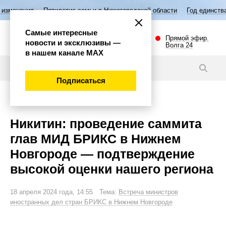
ия
Пятилетие семьи в Нижегородской области
Год единства народов
Самые интересные
Прямой эфир.
новости и эксклюзивы —
Волга 24
в нашем канале МАХ
Новости
Подписаться
Политика
Никитин: проведение саммита
глав МИД БРИКС в Нижнем
Новгороде — подтверждение
высокой оценки нашего региона
18 апреля 2024 года, 14:55 Тема:
Встреча министров
иностранных дел стран БРИКС в Нижнем Новгороде