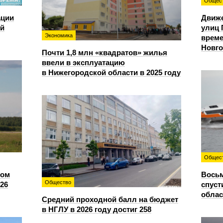
Общес
ации
Движе
ий
улиц 
Экономика
време
Новг
Почти 1,8 млн «квадратов» жилья
ввели в эксплуатацию
в Нижегородской области в 2025 году
Общес
сом
Восьм
Общество
26
спуст
облас
Средний проходной балл на бюджет
в НГЛУ в 2026 году достиг 258