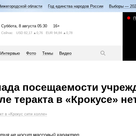
Нижегородской области
Год единства народов России
Выборы — 20
П
Суббота
, 8 августа
05:30
16+
Сейчас
USD
82,17
▲0,76
EUR
94,84
▲0,78
Интервью
Фото
Темы
Видео
пада посещаемости учреж
ле теракта в «Крокусе» не
кт в «Крокус сити холле»
тия не носит массовый характер.