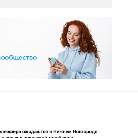
елеэфира ожидаются в Нижнем Новгороде
а в связи с покраской телебашни