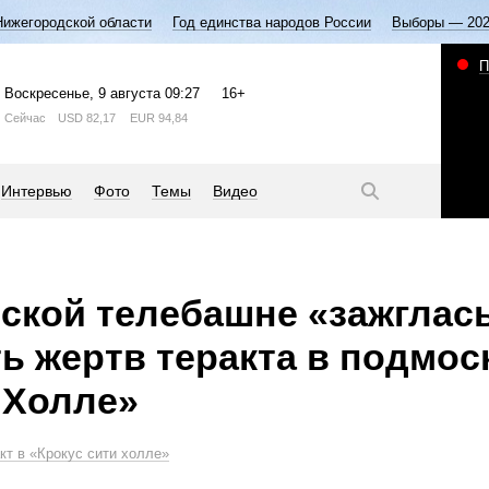
Нижегородской области
Год единства народов России
Выборы — 20
П
Воскресенье
, 9 августа
09:27
16+
Сейчас
USD
82,17
EUR
94,84
Интервью
Фото
Темы
Видео
ской телебашне «зажглас
ть жертв теракта в подмо
 Холле»
кт в «Крокус сити холле»