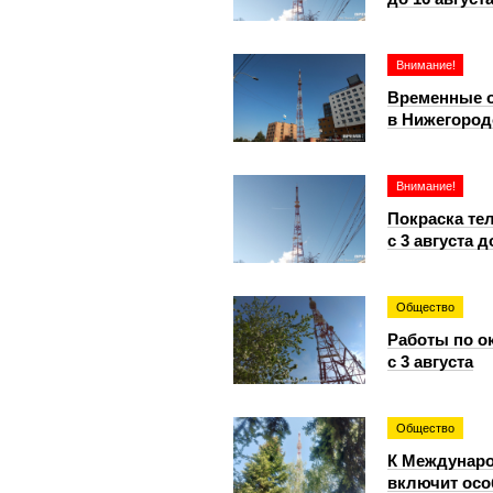
Внимание!
Временные 
в Нижегородс
Внимание!
Покраска те
с 3 августа 
Общество
Работы по о
с 3 августа
Общество
К Междунаро
включит осо