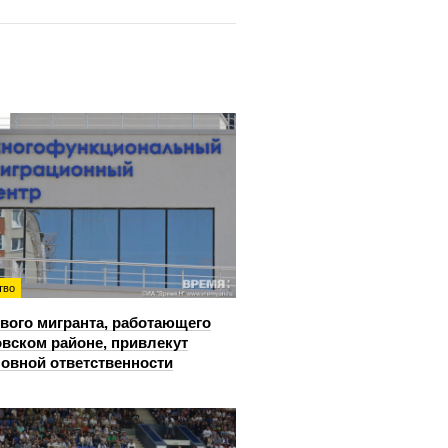
тво
вого мигранта, работающего
овском районе, привлекут
ловной ответственности