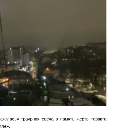
ажглась» траурная свеча в память жертв теракта
лле».