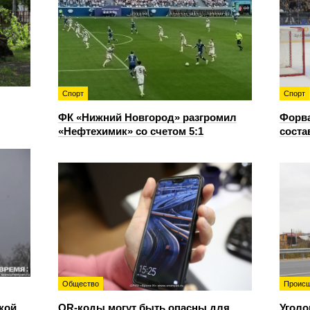
Спорт
Спорт
ФК «Нижний Новгород» разгромил
Форв
«Нефтехимик» со счетом 5:1
соста
Общество
Происш
кой
QR-коды могут быть опасны для
Уголо