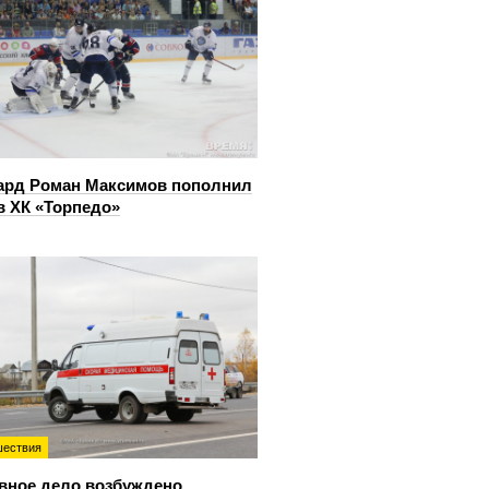
ард Роман Максимов пополнил
в ХК «Торпедо»
ествия
вное дело возбуждено