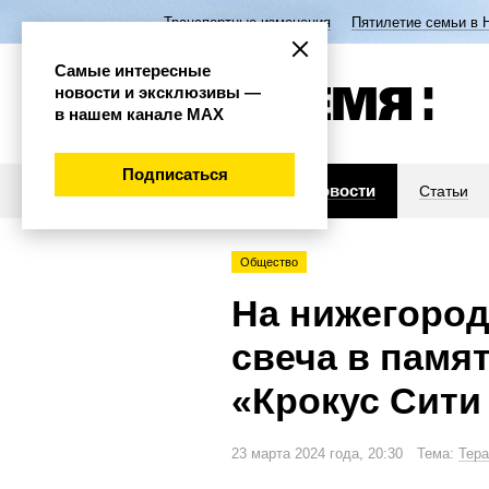
Транспортные изменения
Пятилетие семьи в 
Самые интересные
новости и эксклюзивы —
в нашем канале МАХ
Подписаться
Новости
Статьи
Общество
На нижегород
свеча в памя
«Крокус Сити
23 марта 2024 года, 20:30 Тема:
Тера