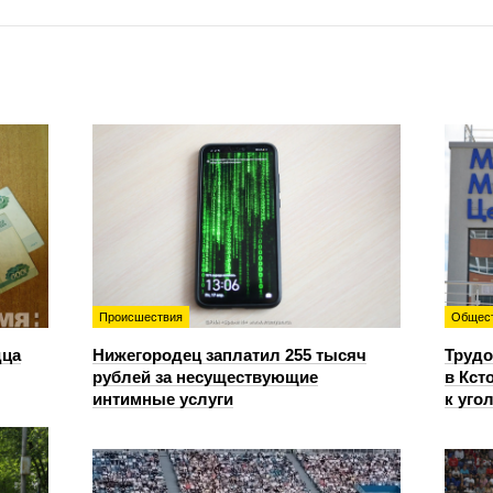
Происшествия
Общес
дца
Нижегородец заплатил 255 тысяч
Трудо
рублей за несуществующие
в Кст
интимные услуги
к уго