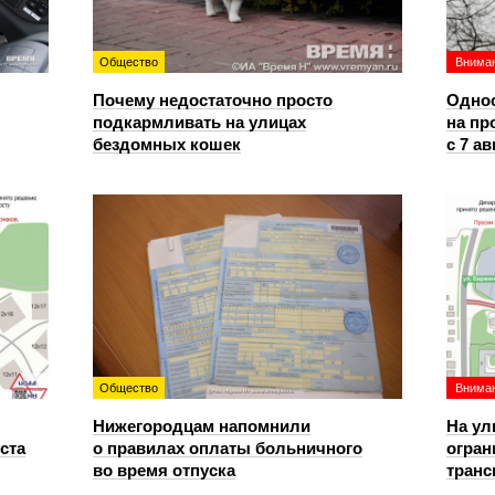
Общество
Вниман
Почему недостаточно просто
Однос
подкармливать на улицах
на пр
бездомных кошек
с 7 ав
Общество
Вниман
Нижегородцам напомнили
На ул
уста
о правилах оплаты больничного
огран
во время отпуска
транс