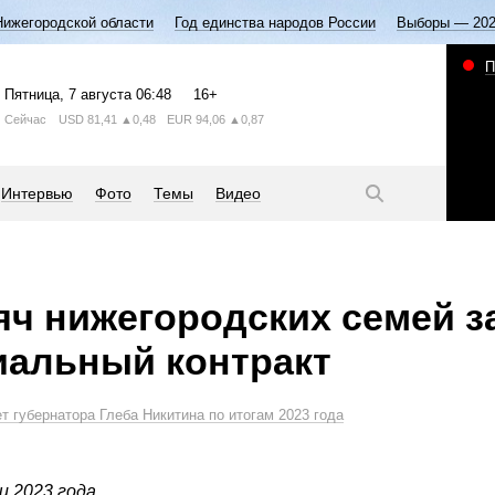
Нижегородской области
Год единства народов России
Выборы — 20
П
Пятница
, 7 августа
06:48
16+
Сейчас
USD
81,41
▲0,48
EUR
94,06
▲0,87
Интервью
Фото
Темы
Видео
яч нижегородских семей 
иальный контракт
т губернатора Глеба Никитина по итогам 2023 года
 2023 года.