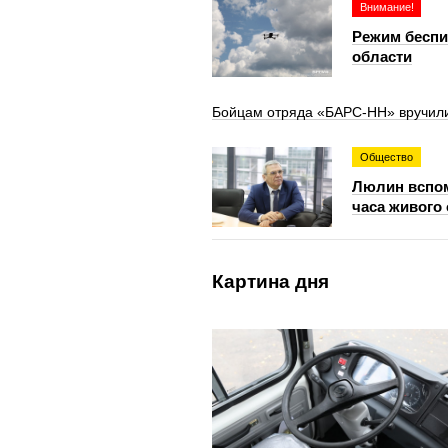
Внимание!
Режим беспи
области
Бойцам отряда «БАРС-НН» вручили
Общество
Люлин вспом
часа живого
Картина дня