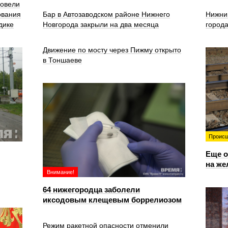
ровели
ования
Бар в Автозаводском районе Нижнего
Нижни
дике
Новгорода закрыли на два месяца
город
Движение по мосту через Пижму открыто
в Тоншаеве
Происш
Еще о
на же
Внимание!
64 нижегородца заболели
иксодовым клещевым боррелиозом
Режим ракетной опасности отменили