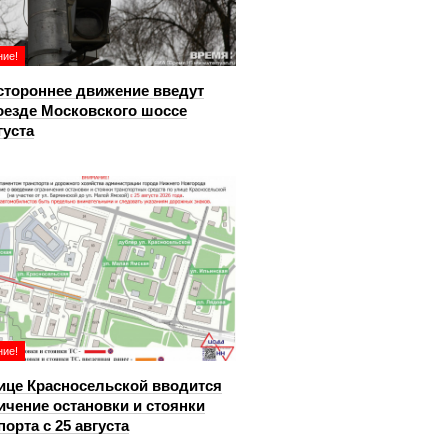
ие!
тороннее движение введут
оезде Московского шоссе
густа
ие!
ице Красносельской вводится
ичение остановки и стоянки
порта с 25 августа