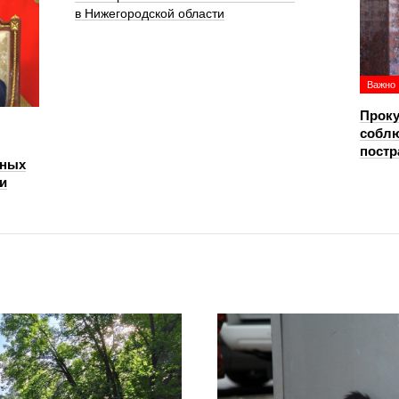
в Нижегородской области
Важно
Проку
соблю
постр
нных
и