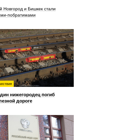
й Новгород и Бишкек стали
ами-побратимами
ествия
дин нижегородец погиб
лезной дороге