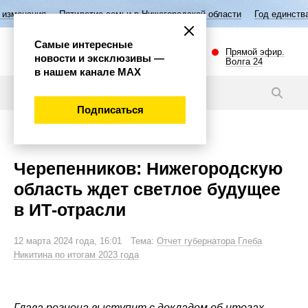
Пятилетие семьи в Нижегородской области
Год единства народов Ро
Самые интересные
Прямой эфир.
новости и эксклюзивы —
Волга 24
в нашем канале МАХ
Новости
Подписаться
Общество
Черепенников: Нижегородскую
область ждет светлое будущее
в ИТ-отрасли
12 марта 2024 года, 16:01 Тема:
Отчет губернатора Глеба
Никитина по итогам 2023 года
Глава региона выступит с докладом об итогах