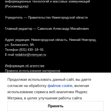
информационных технологий и массовых коммуникаций
(Роскомнадзор)
Учредитель — Правительство Нижегородской области
Главный редактор — Савельев Александр Михайлович
Адрес редакции: Нижегородская область, Нижний Новгород,
ул. Белинского, 9А
Телефон (831) 430−18−91
E-mail
redaktor@vremyan.ru
Информация об агентстве
Правила использования материалов
Продолжая использовать данный сайт, вы даете
Информационная политика использования «cookies»-файлов
согласие на обработку
файлов cookie
, включая
использование сервиса веб-аналитики Яндекс
Ресурс содержит материалы 16+
Метрика, в целях улучшения работы сайта
Сделано в digital-агентстве
Принять