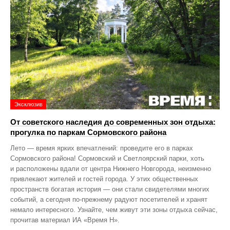
Эксклюзив
От советского наследия до современных зон отдыха:
прогулка по паркам Сормовского района
Лето — время ярких впечатлений: проведите его в парках
Сормовского района! Сормовский и Светлоярский парки, хоть
и расположены вдали от центра Нижнего Новгорода, неизменно
привлекают жителей и гостей города. У этих общественных
пространств богатая история — они стали свидетелями многих
событий, а сегодня по‑прежнему радуют посетителей и хранят
немало интересного. Узнайте, чем живут эти зоны отдыха сейчас,
прочитав материал ИА «Время Н».