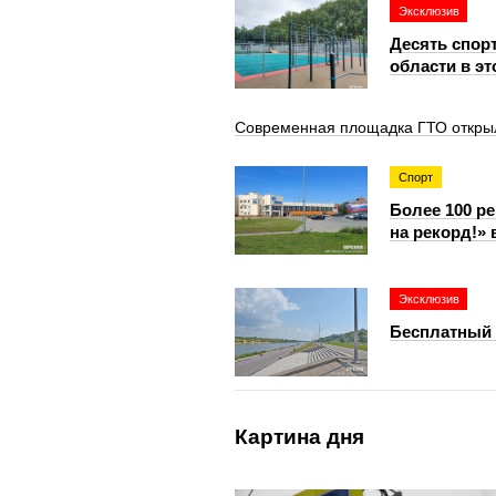
Эксклюзив
Десять спор
области в эт
Современная площадка ГТО откры
Спорт
Более 100 р
на рекорд!»
Эксклюзив
Бесплатный 
Картина дня