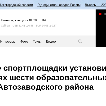
Нижегородской области
Год единства народов России
Выборы — 20
П
Пятница
, 7 августа
01:28
16+
Сейчас
USD
81,41
▲0,48
EUR
94,06
▲0,87
Интервью
Фото
Темы
Видео
 спортплощадки установ
ях шести образовательны
Автозаводского района