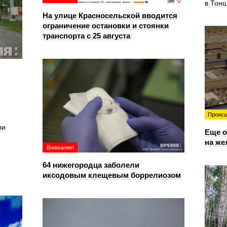
в Тон
На улице Красносельской вводится
ограничение остановки и стоянки
транспорта с 25 августа
Происш
ли
Еще о
на же
Внимание!
64 нижегородца заболели
иксодовым клещевым боррелиозом