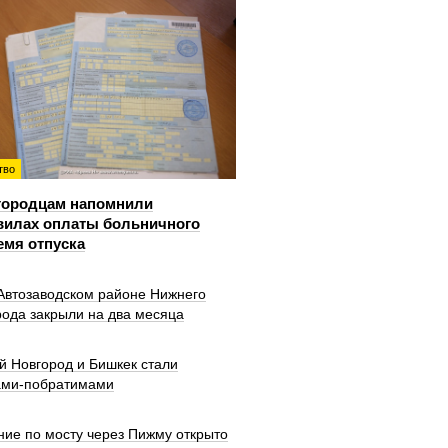
тво
городцам напомнили
вилах оплаты больничного
емя отпуска
 Автозаводском районе Нижнего
рода закрыли на два месяца
й Новгород и Бишкек стали
ами-побратимами
ние по мосту через Пижму открыто