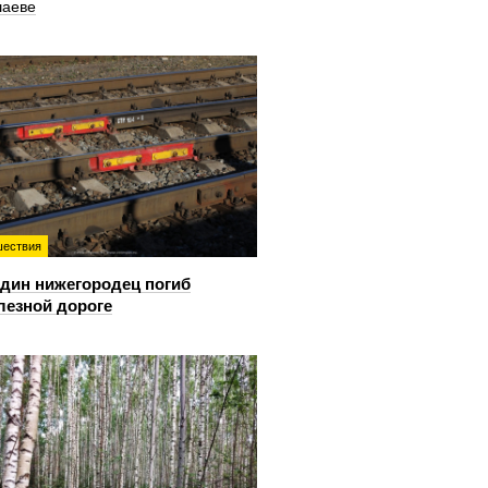
шаеве
ествия
дин нижегородец погиб
лезной дороге