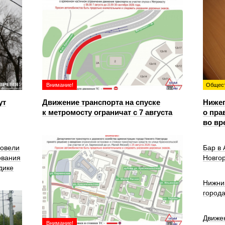
Внимание!
Общес
ут
Движение транспорта на спуске
Ниже
к метромосту ограничат с 7 августа
о пра
во вр
ровели
Бар в
ования
Новго
дике
Нижни
город
Движе
Внимание!