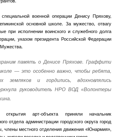
рантов.
 специальной военной операции Денису Пряхову,
пикинской основной школе. За мужество, отвагу
ные при исполнении воинского и служебного долга
ерации, указом президента Российской Федерации
 Мужества.
храним память о Денисе Пряхове. Граффити
школе — это особенно важно, чтобы ребята,
их земляков и гордились, вдохновлялись
еркнула руководитель НРО ВОД «Волонтеры
кина.
 открытия арт-объекта приняли начальник
ого отдела администрации городского округа город
ы, члены местного отделения движения «Юнармия»,
ы, жители поселка и родственники героя.