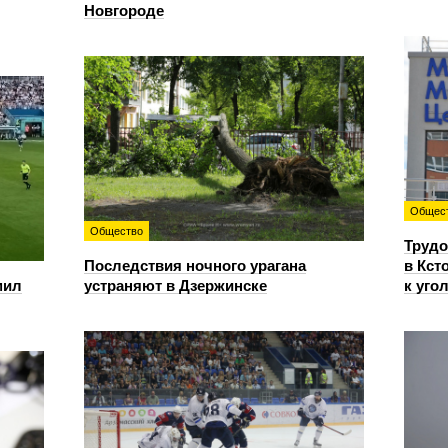
Новгороде
Общес
Общество
Трудо
Последствия ночного урагана
в Кст
мил
устраняют в Дзержинске
к уго