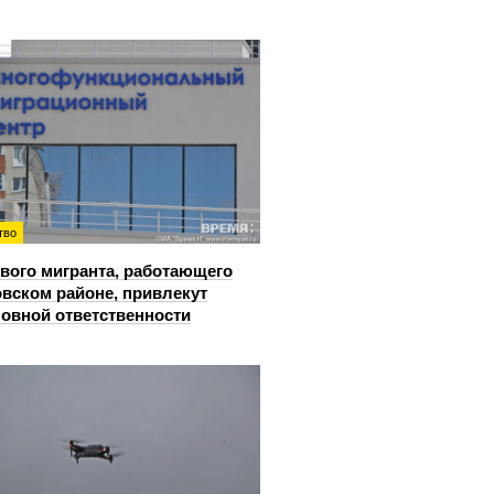
тво
вого мигранта, работающего
овском районе, привлекут
ловной ответственности