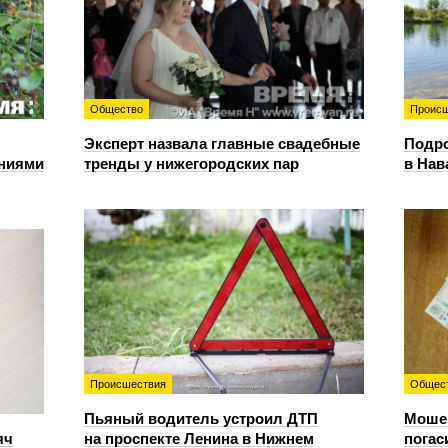
Общество
Происш
Эксперт назвала главные свадебные
Подро
ениями
тренды у нижегородских пар
в Нав
Происшествия
Общес
Пьяный водитель устроил ДТП
Мошен
яч
на проспекте Ленина в Нижнем
погас