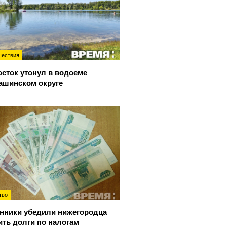
ествия
сток утонул в водоеме
ашинском округе
тво
ники убедили нижегородца
ить долги по налогам