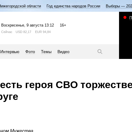
Нижегородской области
Год единства народов России
Выборы — 20
П
Воскресенье
, 9 августа
13:12
16+
Сейчас
USD
82,17
EUR
94,84
Интервью
Фото
Темы
Видео
есть героя СВО торжеств
руге
еном Мужества.