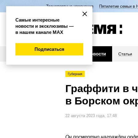
Транспортные изменения
Пятилетие семьи в 
Самые интересные
новости и эксклюзивы —
в нашем канале МАХ
Подписаться
Новости
Статьи
Губерния
Граффити в ч
в Борском ок
22 августа 2023 года, 17:48
Он посмертно награжден орд