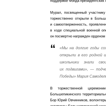
поддержке Фонда президентских г
Мурал, посвященный участнику
торжественно открыли в Больше
и самоотверженность, проявлен
в ходе специальной военной оп
он посмертно награжден орденом
«Мы на долгие годы со
открыли в его родной 
школьники знали сво
их подвигами», — подч
Победы» Мария Самодел
В торжественной церемонии
Большепикинского территориальн
Бор Юрий Овчинников, волонтер
активисты Большепикинской школ