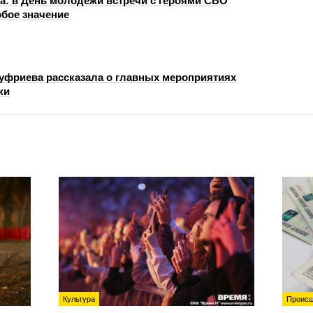
: в День молодежи встречи с героями СВО
бое значение
уфриева рассказала о главных мероприятиях
жи
Культура
Происш