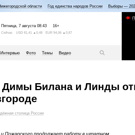
Нижегородской области
Год единства народов России
Выборы — 20
П
Пятница
, 7 августа
08:43
16+
Сейчас
USD
81,41
▲0,48
EUR
94,06
▲0,87
Интервью
Фото
Темы
Видео
 Димы Билана и Линды о
вгороде
дёжная столица России
 и Пожарского продолжает работу в штатном