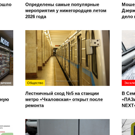
зошло
Определены самые популярные
Моше
мероприятия у нижегородцев летом
Дзерж
2026 года
дело 
Общество
Экскл
Лестничный сход №5 на станции
В Сем
чную
метро «Чкаловская» открыт после
«ПАЗи
ремонта
NEXT»