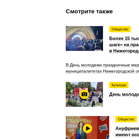
Смотрите также
Общество
Более 15 ты
шаге» на пр
в Нижегород
В День молодежи праздничные мер
муниципалитетах Нижегородской о
Культура
День молоде
Общество
Ануфриева
имеют осо