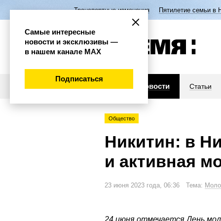
Транспортные изменения
Пятилетие семьи в 
Самые интересные
новости и эксклюзивы —
в нашем канале МАХ
Подписаться
Новости
Статьи
Общество
Никитин: в Н
и активная м
23 июня 2023 года, 06:36 Тема:
Моло
24 июня отмечается День мол