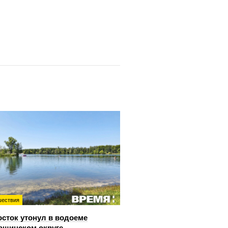
ествия
сток утонул в водоеме
ашинском округе