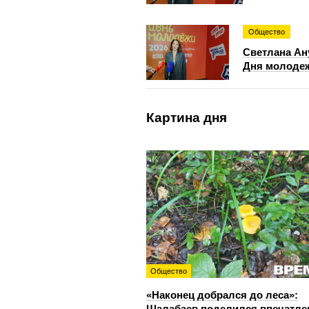
Общество
Светлана Ан
Дня молоде
Картина дня
Общество
«Наконец добрался до леса»:
Шалабаев поделился впечатл