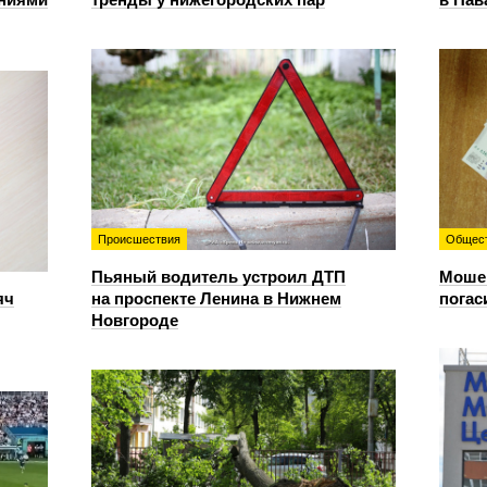
Происшествия
Общес
Пьяный водитель устроил ДТП
Мошен
яч
на проспекте Ленина в Нижнем
погас
Новгороде