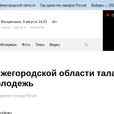
Нижегородской области
Год единства народов России
Выборы — 20
П
Воскресенье
, 9 августа
14:23
16+
Сейчас
USD
82,17
EUR
94,84
Интервью
Фото
Темы
Видео
ижегородской области тал
олодежь
дёжная столица России
одёжи.