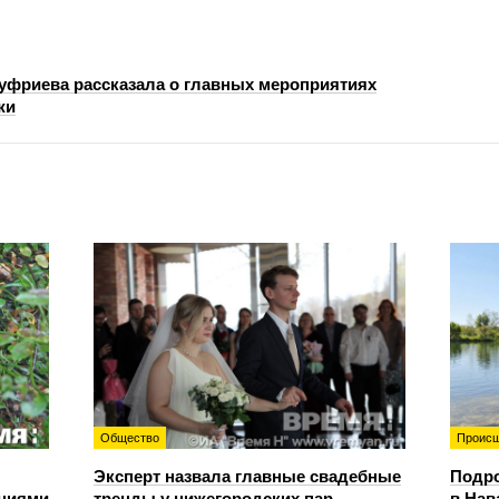
уфриева рассказала о главных мероприятиях
жи
Общество
Происш
Эксперт назвала главные свадебные
Подро
ениями
тренды у нижегородских пар
в Нав