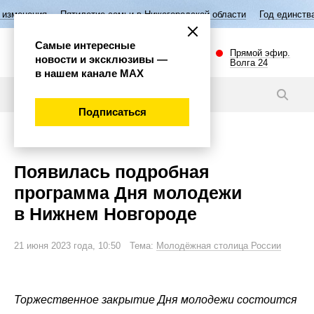
етие семьи в Нижегородской области
Год единства народов России
Самые интересные
Прямой эфир.
новости и эксклюзивы —
Волга 24
в нашем канале МАХ
Новости
Подписаться
Общество
Появилась подробная
программа Дня молодежи
в Нижнем Новгороде
21 июня 2023 года, 10:50 Тема:
Молодёжная столица России
Торжественное закрытие Дня молодежи состоится