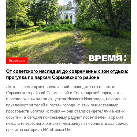
Эксклюзив
От советского наследия до современных зон отдыха:
прогулка по паркам Сормовского района
Лето — время ярких впечатлений: проведите его в парках
Сормовского района! Сормовский и Светлоярский парки, хоть
и расположены вдали от центра Нижнего Новгорода, неизменно
привлекают жителей и гостей города. У этих общественных
пространств богатая история — они стали свидетелями многих
событий, а сегодня по‑прежнему радуют посетителей и хранят
немало интересного. Узнайте, чем живут эти зоны отдыха сейчас,
прочитав материал ИА «Время Н».