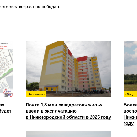
одходом возраст не победить
Экономика
Общес
ах
Почти 1,8 млн «квадратов» жилья
Более
будет
ввели в эксплуатацию
восп
м
в Нижегородской области в 2025 году
Нижни
году