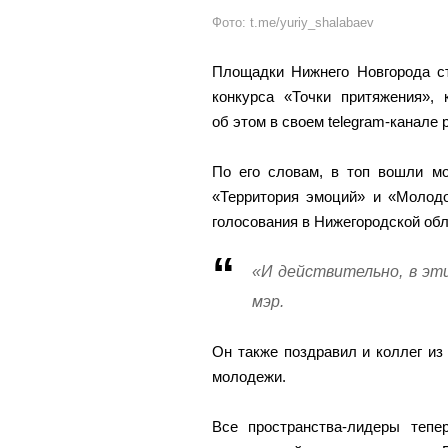
Фото: t.me/yuriy_shalabaev
Площадки Нижнего Новгорода ст
конкурса «Точки притяжения»,
об этом в своем telegram-канале
По его словам, в топ вошли м
«Территория эмоций» и «Молодо
голосования в Нижегородской обл
«И действительно, в эт
мэр.
Он также поздравил и коллег из
молодежи.
Все пространства-лидеры теп