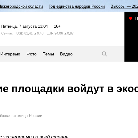
Нижегородской области
Год единства народов России
Выборы — 20
П
Пятница
, 7 августа
13:04
16+
Сейчас
USD
81,41
▲0,48
EUR
94,06
▲0,87
Интервью
Фото
Темы
Видео
е площадки войдут в эко
ёжная столица России
с экспертами со всей страны.