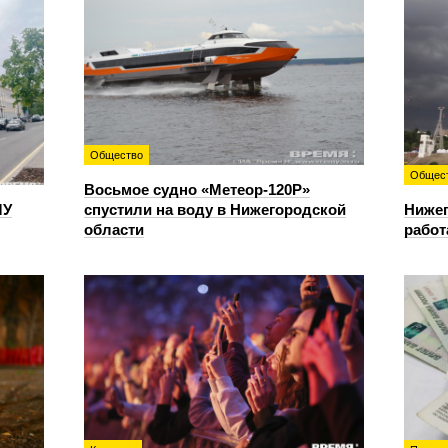
Общество
Общес
Восьмое судно «Метеор-120Р»
ЛУ
спустили на воду в Нижегородской
Нижег
области
работ