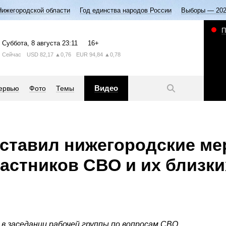
Нижегородской области
Год единства народов России
Выборы — 20
П
Суббота
, 8 августа
23:11
16+
Сейчас
USD
82,17
▲0,76
EUR
94,84
▲0,78
Видео
ервью
Фото
Темы
ставил нижегородские м
астников СВО и их близки
 в заседании рабочей группы по вопросам СВО.