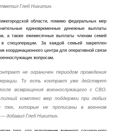
отметил Глеб Никитин.
Нижегородской области, помимо федеральных мер
лнительные единовременные денежные выплаты
ам, а также ежемесячные выплаты членам семей
 в спецоперации. За каждой семьей закреплен
ик координационного центра для оперативной связи
военнослужащих вопросам.
онтракт не ограничен периодом проведения
перации. То есть контракт уже действует
осле возвращения военнослужащего с СВО.
полный комплекс мер поддержки при любых
же тех, которые не прописаны в военном
 — добавил Глеб Никитин.
четом того, что исполнение военного социального