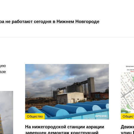
ра не работают сегодня в Нижнем Новгороде
цию
азе
Общество
Общес
На нижегородской станции аэрации
Движе
завершен демонтаж конструкций
улиц 