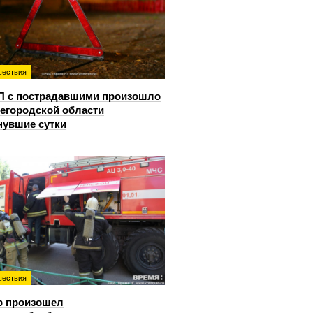
ествия
П с пострадавшими произошло
егородской области
нувшие сутки
ествия
р произошел