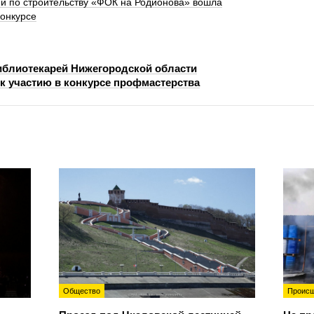
и по строительству «ФОК на Родионова» вошла
конкурсе
иблиотекарей Нижегородской области
к участию в конкурсе профмастерства
Общество
Происш