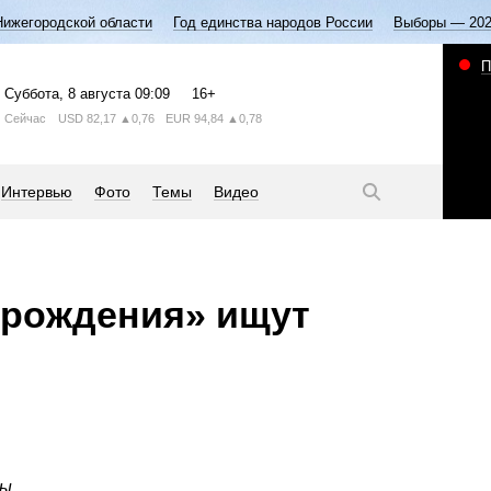
Нижегородской области
Год единства народов России
Выборы — 20
П
Суббота
, 8 августа
09:09
16+
Сейчас
USD
82,17
▲0,76
EUR
94,84
▲0,78
Интервью
Фото
Темы
Видео
зрождения» ищут
ы.