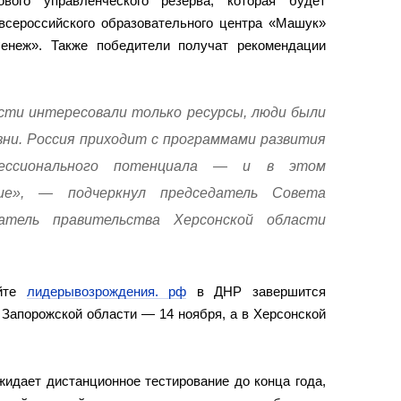
ового управленческого резерва, которая будет
всероссийского образовательного центра «Машук»
енеж». Также победители получат рекомендации
асти интересовали только ресурсы, люди были
зни. Россия приходит с программами развития
фессионального потенциала — и в этом
чие», — подчеркнул председатель Совета
атель правительства Херсонской области
айте
лидерывозрождения. рф
в ДНР завершится
 Запорожской области — 14 ноября, а в Херсонской
жидает дистанционное тестирование до конца года,