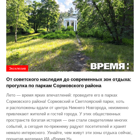
Эксклюзив
От советского наследия до современных зон отдыха:
прогулка по паркам Сормовского района
Лето — время ярких впечатлений: проведите его в парках
Сормовского района! Сормовский и Светлоярский парки, хоть
и расположены вдали от центра Нижнего Новгорода, неизменно
привлекают жителей и гостей города. У этих общественных
пространств богатая история — они стали свидетелями многих
событий, а сегодня по‑прежнему радуют посетителей и хранят
немало интересного. Узнайте, чем живут эти зоны отдыха сейчас,
прочитав материал ИА «Время Н».