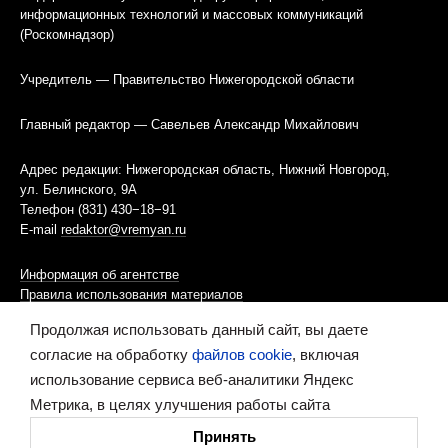
информационных технологий и массовых коммуникаций
(Роскомнадзор)
Учредитель — Правительство Нижегородской области
Главный редактор — Савельев Александр Михайлович
Адрес редакции: Нижегородская область, Нижний Новгород,
ул. Белинского, 9А
Телефон (831) 430−18−91
E-mail
redaktor@vremyan.ru
Информация об агентстве
Правила использования материалов
Продолжая использовать данный сайт, вы даете
Информационная политика использования «cookies»-файлов
согласие на обработку
файлов cookie
, включая
использование сервиса веб-аналитики Яндекс
Ресурс содержит материалы 16+
Метрика, в целях улучшения работы сайта
Сделано в digital-агентстве
Принять