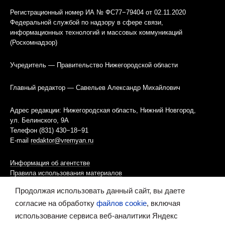
Регистрационный номер ИА № ФС77−79404 от 02.11.2020
Федеральной службой по надзору в сфере связи,
информационных технологий и массовых коммуникаций
(Роскомнадзор)
Учредитель — Правительство Нижегородской области
Главный редактор — Савельев Александр Михайлович
Адрес редакции: Нижегородская область, Нижний Новгород,
ул. Белинского, 9А
Телефон (831) 430−18−91
E-mail
redaktor@vremyan.ru
Информация об агентстве
Правила использования материалов
Продолжая использовать данный сайт, вы даете
Информационная политика использования «cookies»-файлов
согласие на обработку
файлов cookie
, включая
использование сервиса веб-аналитики Яндекс
Ресурс содержит материалы 16+