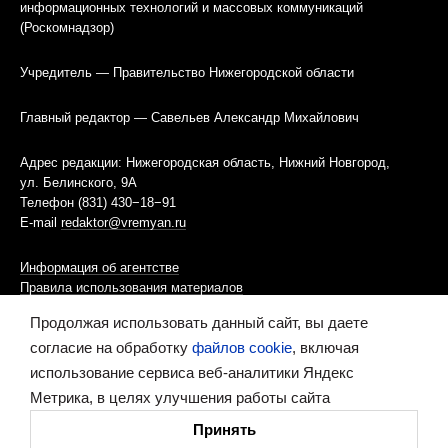
информационных технологий и массовых коммуникаций
(Роскомнадзор)
Учредитель — Правительство Нижегородской области
Главный редактор — Савельев Александр Михайлович
Адрес редакции: Нижегородская область, Нижний Новгород,
ул. Белинского, 9А
Телефон (831) 430−18−91
E-mail
redaktor@vremyan.ru
Информация об агентстве
Правила использования материалов
Продолжая использовать данный сайт, вы даете
Информационная политика использования «cookies»-файлов
согласие на обработку
файлов cookie
, включая
использование сервиса веб-аналитики Яндекс
Ресурс содержит материалы 16+
Метрика, в целях улучшения работы сайта
Сделано в digital-агентстве
Принять