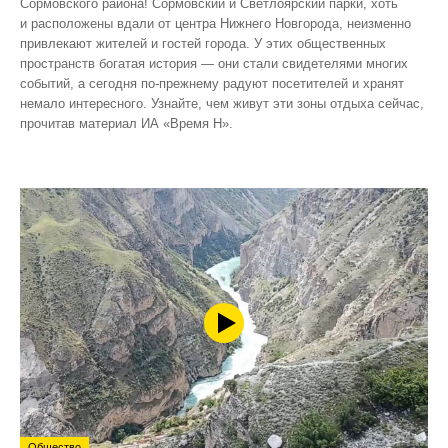
Сормовского района! Сормовский и Светлоярский парки, хоть
и расположены вдали от центра Нижнего Новгорода, неизменно
привлекают жителей и гостей города. У этих общественных
пространств богатая история — они стали свидетелями многих
событий, а сегодня по‑прежнему радуют посетителей и хранят
немало интересного. Узнайте, чем живут эти зоны отдыха сейчас,
прочитав материал ИА «Время Н».
Общество