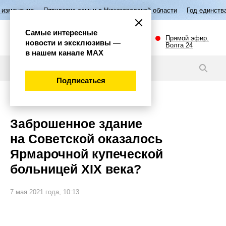
етие семьи в Нижегородской области
Год единства народов России
Самые интересные
Прямой эфир.
новости и эксклюзивы —
Волга 24
в нашем канале МАХ
Статьи
Подписаться
Общество
Заброшенное здание
на Советской оказалось
Ярмарочной купеческой
больницей XIX века?
7 мая 2021 года, 10:13