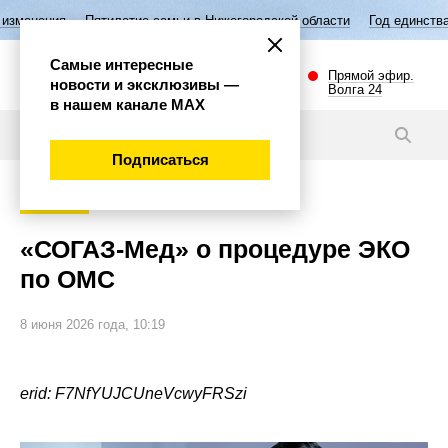
ятилетие семьи в Нижегородской области
Год единства народов Росс
Самые интересные
Прямой эфир.
новости и эксклюзивы —
Волга 24
в нашем канале МАХ
Статьи
Подписаться
Общество
«СОГАЗ-Мед» о процедуре ЭКО
по ОМС
8 июня 2026 года, 10:19
erid: F7NfYUJCUneVcwyFRSzi