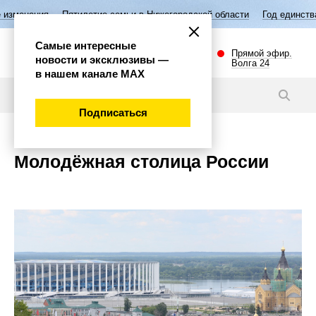
ения
Пятилетие семьи в Нижегородской области
Год единства наро
Самые интересные
Прямой эфир.
новости и эксклюзивы —
Волга 24
в нашем канале МАХ
Темы
Подписаться
Молодёжная столица России