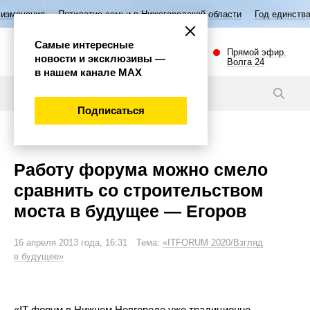
тилетие семьи в Нижегородской области
Год единства народов Росси
Самые интересные
Прямой эфир.
новости и эксклюзивы —
Волга 24
в нашем канале МАХ
Новости
Подписаться
Экономика
Работу форума можно смело
сравнить со строительством
моста в будущее — Егоров
16 апреля 2013 года, 16:31 Тема:
«ITFORUM 2020/Взгляд
в будущее»
«IT-форум в Нижнем Новгороде уже традиционно