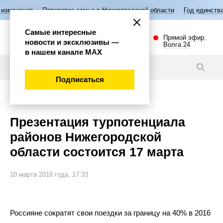
ятилетие семьи в Нижегородской области
Год единства народов Росс
Самые интересные
Прямой эфир.
новости и эксклюзивы —
Волга 24
в нашем канале МАХ
Новости
Подписаться
Общество
Презентация турпотенциала
районов Нижегородской
области состоится 17 марта
10 марта 2016 года, 17:33
Россияне сократят свои поездки за
границу на
40% в
2016