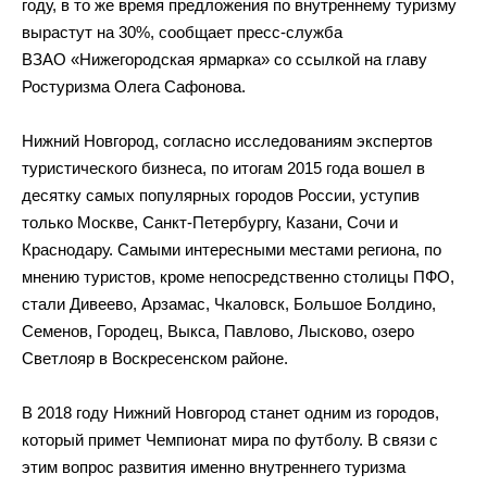
году, в
то
же время предложения по
внутреннему туризму
вырастут на
30%, сообщает
пресс-служба
В
ЗАО
«
Нижегородская ярмарка
»
со
ссылкой на
главу
Ростуризма Олега Сафонова.
Нижний Новгород, согласно исследованиям экспертов
туристического бизнеса, по
итогам 2015 года вошел в
десятку самых популярных городов России, уступив
только Москве,
Санкт-Петербургу
, Казани, Сочи и
Краснодару. Самыми интересными местами региона, по
мнению туристов, кроме непосредственно столицы ПФО,
стали Дивеево, Арзамас, Чкаловск, Большое Болдино,
Семенов, Городец, Выкса, Павлово, Лысково, озеро
Светлояр в
Воскресенском районе.
В
2018 году Нижний Новгород станет одним из
городов,
который примет Чемпионат мира по
футболу. В
связи с
этим вопрос развития именно внутреннего туризма