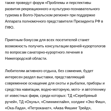
также проведут форум
«
Проблемы и
перспективы
развития рекреационного и
культурно-познавательного
туризма в
Волго-Уральском
регионе
»
при поддержке
Аппарата полномочного представителя Президента РФ
в
ПФО.
Приятным бонусом для всех посетителей станет
возможность получить консультации
врачей-курортологов
по
вопросам
санаторно-курортного
лечения в
Нижегородской области.
Любителям активного отдыха, без сомнения, будет
интересен раздел выставки, представляющий
современное оснащение для охоты и
рыбалки, приборы и
средства навигации,
водно-моторную
, мото- и
автотехнику
от
известных фирм, среди которых: ТД
«
Серебряный
ручей
»
, ТД
«
Окунь
»
,
«
Спиннинглайн
»
, холдинг
«
Эко Фиш
»
,
«
Ока-Лада
»
,
«
Петроканат
»
,
«
Аква Фишинг Трейд
»
,