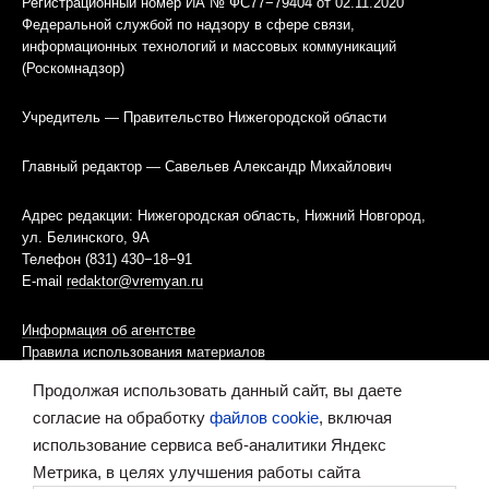
Регистрационный номер ИА № ФС77−79404 от 02.11.2020
Федеральной службой по надзору в сфере связи,
информационных технологий и массовых коммуникаций
(Роскомнадзор)
Учредитель — Правительство Нижегородской области
Главный редактор — Савельев Александр Михайлович
Адрес редакции: Нижегородская область, Нижний Новгород,
ул. Белинского, 9А
Телефон (831) 430−18−91
E-mail
redaktor@vremyan.ru
Информация об агентстве
Правила использования материалов
Продолжая использовать данный сайт, вы даете
Информационная политика использования «cookies»-файлов
согласие на обработку
файлов cookie
, включая
использование сервиса веб-аналитики Яндекс
Ресурс содержит материалы 16+
Метрика, в целях улучшения работы сайта