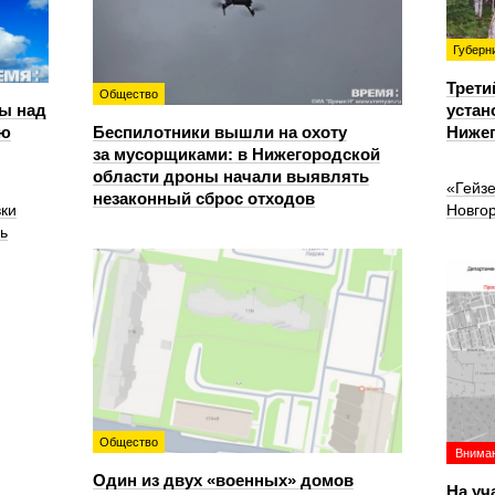
Губерн
Трети
Общество
ы над
устан
ью
Беспилотники вышли на охоту
Нижег
за мусорщиками: в Нижегородской
области дроны начали выявлять
«Гейз
незаконный сброс отходов
вки
Новго
ь
Общество
Вниман
Один из двух «военных» домов
На уч