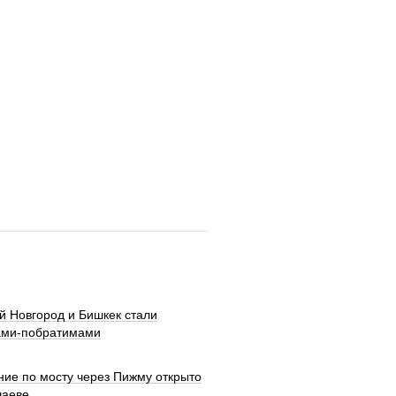
й Новгород и Бишкек стали
ами-побратимами
ние по мосту через Пижму открыто
шаеве