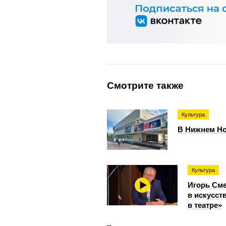
Смотрите также
Культура
В Нижнем Но
Культура
Игорь Сме
в искусст
в театре»