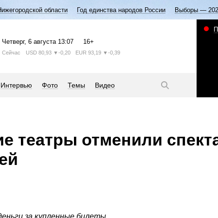
Нижегородской области
Год единства народов России
Выборы — 20
П
Четверг
, 6 августа
13:07
16+
Сейчас
USD
80,93
▼-0,20
EUR
93,19
▼-0,39
Интервью
Фото
Темы
Видео
е театры отменили спекта
ей
еньги за купленные билеты.