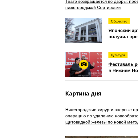
Театр возвращается во дворы: про
нижегородской Сортировки
Общество
Японский арт
получил вре
Культура
Фестиваль р
в Нижнем Но
Картина дня
Нижегородские хирурги впервые п
операцию по удалению новообраз
щитовидной железы по новой мето