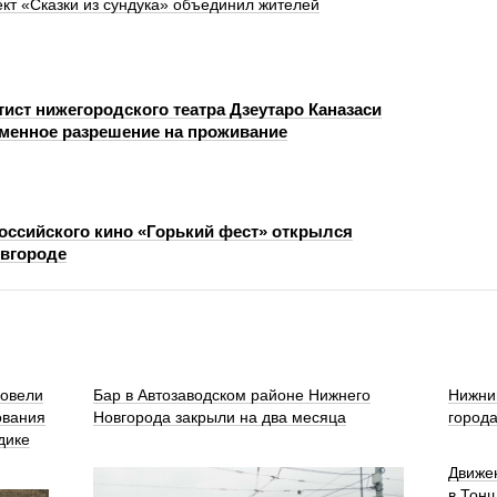
ект «Сказки из сундука» объединил жителей
ист нижегородского театра Дзеутаро Каназаси
менное разрешение на проживание
оссийского кино «Горький фест» открылся
вгороде
ровели
Бар в Автозаводском районе Нижнего
Нижни
ования
Новгорода закрыли на два месяца
город
дике
Движе
в Тон