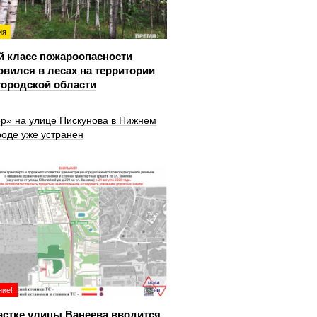
ия
й класс пожароопасности
овился в лесах на территории
ородской области
ер» на улице Пискунова в Нижнем
роде уже устранен
ие!
астке улицы Ванеева вводится