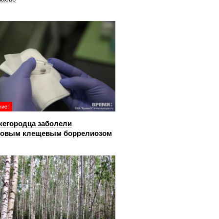
ие!
жегородца заболели
довым клещевым боррелиозом