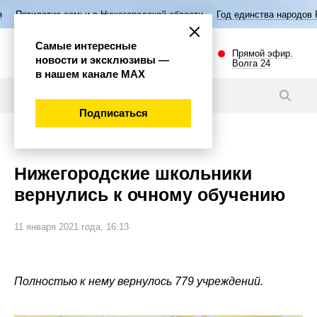
семьи в Нижегородской области
Год единства народов России
Выбо
Самые интересные
Прямой эфир.
новости и эксклюзивы —
Волга 24
в нашем канале МАХ
Видео
Подписаться
Общество
Нижегородские школьники
вернулись к очному обучению
11 января 2021 года, 16:13
Полностью к нему вернулось 779 учреждений.