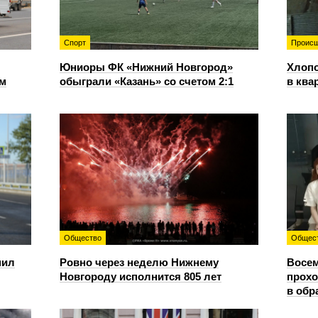
Спорт
Происш
Юниоры ФК «Нижний Новгород»
Хлопо
ом
обыграли «Казань» со счетом 2:1
в ква
Общество
Общес
пил
Ровно через неделю Нижнему
Восем
Новгороду исполнится 805 лет
прохо
в обр