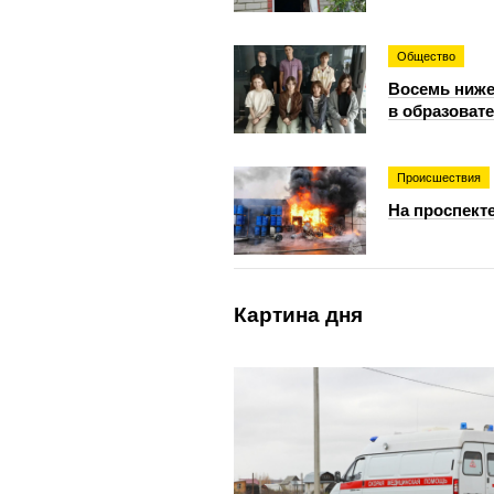
Общество
Восемь ниже
в образоват
Происшествия
На проспект
Картина дня