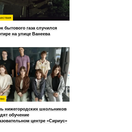
ествия
к бытового газа случился
ртире на улице Ванеева
тво
ь нижегородских школьников
дят обучение
азовательном центре «Сириус»