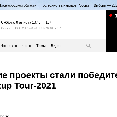
Нижегородской области
Год единства народов России
Выборы — 20
П
Суббота
, 8 августа
13:43
16+
Сейчас
USD
82,17
▲0,76
EUR
94,84
▲0,78
Интервью
Фото
Темы
Видео
е проекты стали победи
tup Tour-2021
тапа.