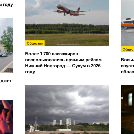
5 году
Общество
Общес
Более 1 700 пассажиров
воспользовались прямым рейсом
Восьм
Нижний Новгород — Сухум в 2026
спуст
году
облас
юджет