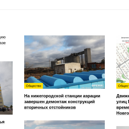
цию
азе
Общество
Общес
На нижегородской станции аэрации
Движе
завершен демонтаж конструкций
улиц 
вторичных отстойников
време
Новг
ья