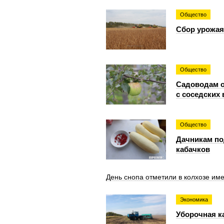
Общество
Сбор урожая
Общество
Садоводам о
с соседских 
Общество
Дачникам по
кабачков
День снопа отметили в колхозе им
Экономика
Уборочная к