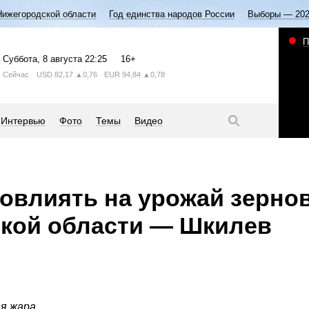
Нижегородской области
Год единства народов России
Выборы — 20
П
Суббота
, 8 августа
22:25
16+
Сейчас
USD
82,17
▲0,76
EUR
94,84
▲0,78
Интервью
Фото
Темы
Видео
овлиять на урожай зерно
ской области — Шкилев
я жара.