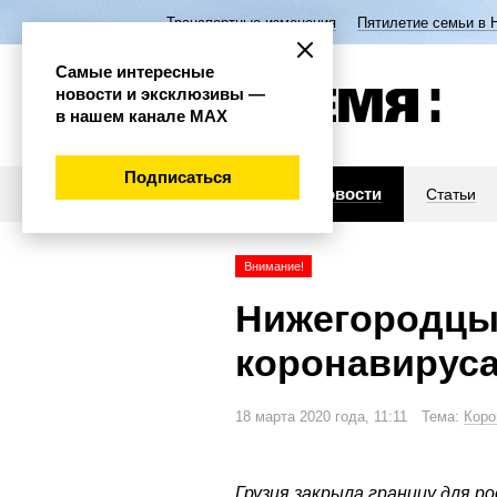
Транспортные изменения
Пятилетие семьи в 
Самые интересные
новости и эксклюзивы —
в нашем канале МАХ
Подписаться
Новости
Статьи
Внимание!
Нижегородцы 
коронавирус
18 марта 2020 года, 11:11 Тема:
Коро
Грузия закрыла границу для ро