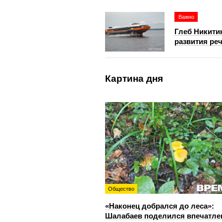
Важно
Глеб Никити
развития ре
Картина дня
Общество
«Наконец добрался до леса»:
Шалабаев поделился впечатл