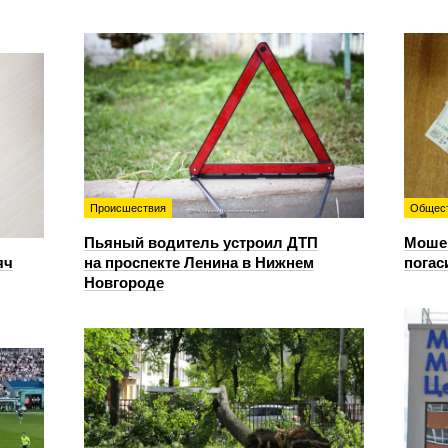
Происшествия
Общес
Пьяный водитель устроил ДТП
Мошен
яч
на проспекте Ленина в Нижнем
погас
Новгороде