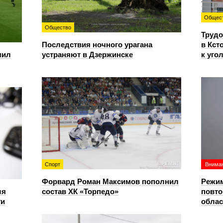
Общес
Общество
Трудо
Последствия ночного урагана
в Кст
мил
устраняют в Дзержинске
к уго
Спорт
Вниман
Форвард Роман Максимов пополнил
Режим
ля
состав ХК «Торпедо»
повто
ти
облас