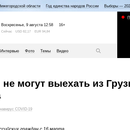
Нижегородской области
Год единства народов России
Выборы — 20
П
Воскресенье
, 9 августа
12:58
16+
Сейчас
USD
82,17
EUR
94,84
Интервью
Фото
Темы
Видео
не могут выехать из Грузи
а
навирус COVID-19
ссийских граждан с 16 марта.