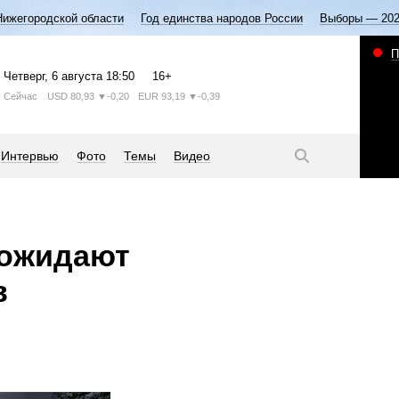
Нижегородской области
Год единства народов России
Выборы — 20
П
Четверг
, 6 августа
18:50
16+
Сейчас
USD
80,93
▼-0,20
EUR
93,19
▼-0,39
Интервью
Фото
Темы
Видео
 ожидают
в