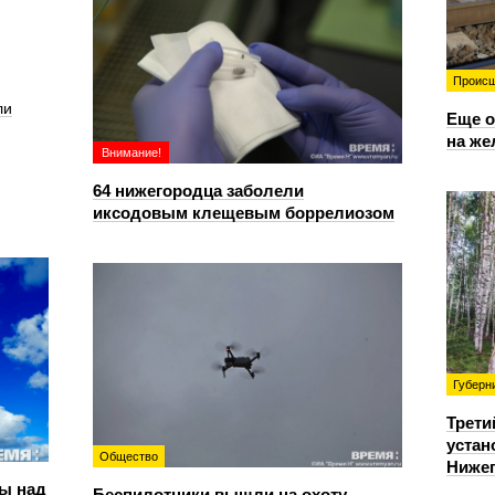
Происш
ли
Еще о
на же
Внимание!
64 нижегородца заболели
иксодовым клещевым боррелиозом
Губерн
Трети
устан
Общество
Нижег
ы над
Беспилотники вышли на охоту