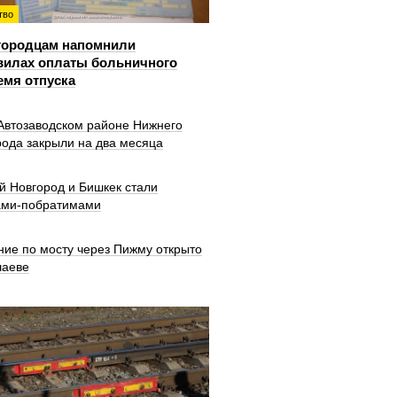
тво
городцам напомнили
вилах оплаты больничного
емя отпуска
 Автозаводском районе Нижнего
рода закрыли на два месяца
й Новгород и Бишкек стали
ами-побратимами
ние по мосту через Пижму открыто
шаеве