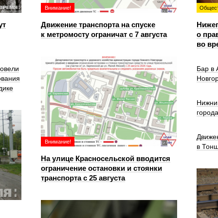
Внимание!
Общес
ут
Движение транспорта на спуске
Ниже
к метромосту ограничат с 7 августа
о пра
во вр
ровели
Бар в
ования
Новго
дике
Нижни
город
Движе
Внимание!
в Тон
На улице Красносельской вводится
ограничение остановки и стоянки
транспорта с 25 августа