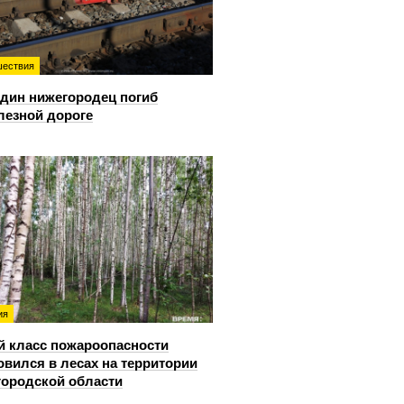
ествия
дин нижегородец погиб
лезной дороге
ия
й класс пожароопасности
овился в лесах на территории
ородской области