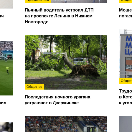
Пьяный водитель устроил ДТП
Мошен
яч
на проспекте Ленина в Нижнем
погас
Новгороде
Общес
Общество
Трудо
Последствия ночного урагана
в Кст
мил
устраняют в Дзержинске
к уго