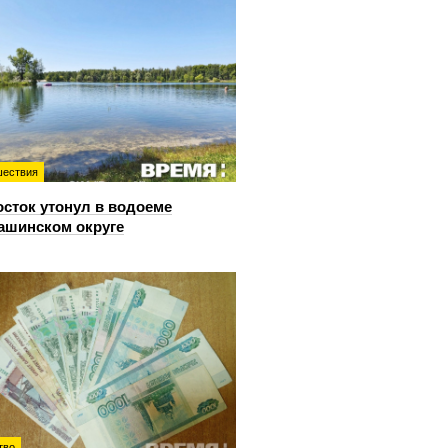
ествия
сток утонул в водоеме
ашинском округе
тво