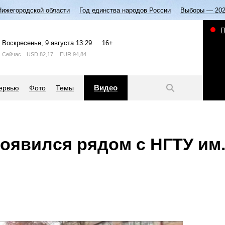
Нижегородской области
Год единства народов России
Выборы — 20
П
Воскресенье
, 9 августа
13:29
16+
Сейчас
USD
82,17
EUR
94,84
Видео
ервью
Фото
Темы
оявился рядом с НГТУ им.