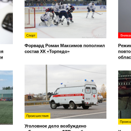
Спорт
Вниман
Форвард Роман Максимов пополнил
Режим
ля
состав ХК «Торпедо»
повто
ти
облас
Происшествия
Происш
Уголовное дело возбуждено