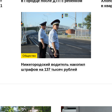
»
в Городце после ДТП с ребенком
Хлопо
:1
в ква
Общество
Нижегородский водитель накопил
штрафов на 137 тысяч рублей