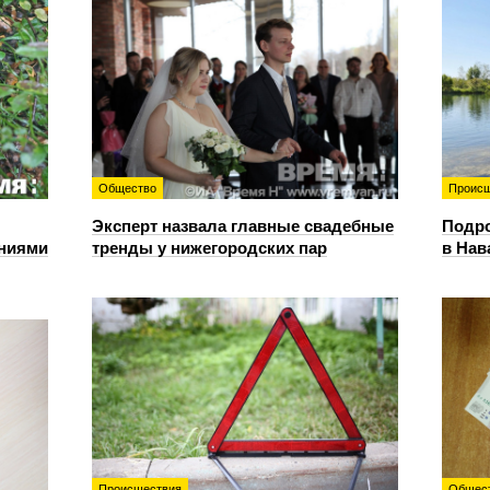
Общество
Происш
Эксперт назвала главные свадебные
Подро
ениями
тренды у нижегородских пар
в Нав
Происшествия
Общес