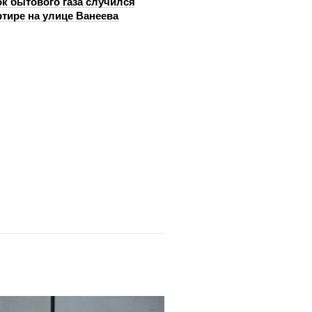
к бытового газа случился
ртире на улице Ванеева