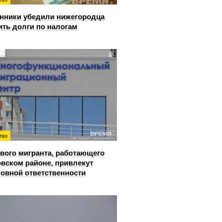
ники убедили нижегородца
ить долги по налогам
тво
вого мигранта, работающего
овском районе, привлекут
ловной ответственности