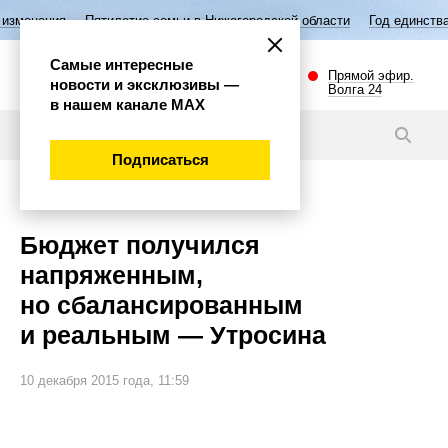
Пятилетие семьи в Нижегородской области
Год единства народов Ро
Самые интересные
Прямой эфир.
новости и эксклюзивы —
Волга 24
в нашем канале МАХ
Новости
Подписаться
Экономика
Бюджет получился
напряженным,
но сбалансированным
и реальным — Утросина
10 декабря 2015 года, 11:59