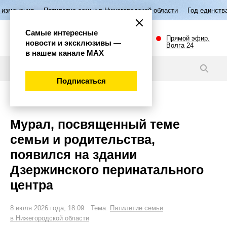
илетие семьи в Нижегородской области
Год единства народов России
Самые интересные
Прямой эфир.
новости и эксклюзивы —
Волга 24
в нашем канале МАХ
Новости
Подписаться
Губерния
Мурал, посвященный теме
семьи и родительства,
появился на здании
Дзержинского перинатального
центра
8 июля 2026 года, 18:09 Тема:
Пятилетие семьи
в Нижегородской области