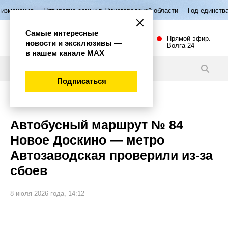
илетие семьи в Нижегородской области
Год единства народов России
Самые интересные
Прямой эфир.
новости и эксклюзивы —
Волга 24
в нашем канале МАХ
Новости
Подписаться
Общество
Автобусный маршрут № 84
Новое Доскино — метро
Автозаводская проверили из-за
сбоев
8 июля 2026 года, 14:12