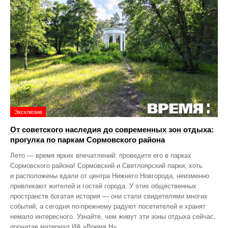
Эксклюзив
От советского наследия до современных зон отдыха:
прогулка по паркам Сормовского района
Лето — время ярких впечатлений: проведите его в парках
Сормовского района! Сормовский и Светлоярский парки, хоть
и расположены вдали от центра Нижнего Новгорода, неизменно
привлекают жителей и гостей города. У этих общественных
пространств богатая история — они стали свидетелями многих
событий, а сегодня по‑прежнему радуют посетителей и хранят
немало интересного. Узнайте, чем живут эти зоны отдыха сейчас,
прочитав материал ИА «Время Н».