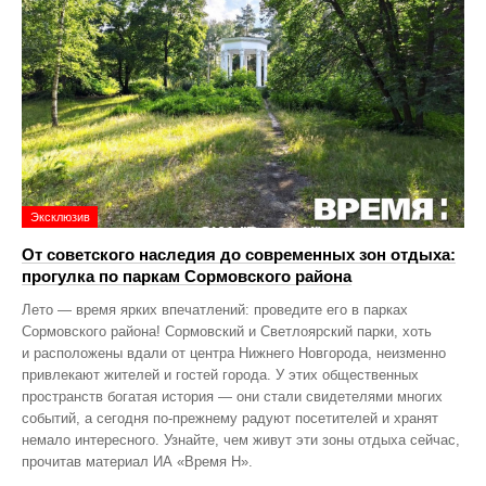
Эксклюзив
От советского наследия до современных зон отдыха:
прогулка по паркам Сормовского района
Лето — время ярких впечатлений: проведите его в парках
Сормовского района! Сормовский и Светлоярский парки, хоть
и расположены вдали от центра Нижнего Новгорода, неизменно
привлекают жителей и гостей города. У этих общественных
пространств богатая история — они стали свидетелями многих
событий, а сегодня по‑прежнему радуют посетителей и хранят
немало интересного. Узнайте, чем живут эти зоны отдыха сейчас,
прочитав материал ИА «Время Н».