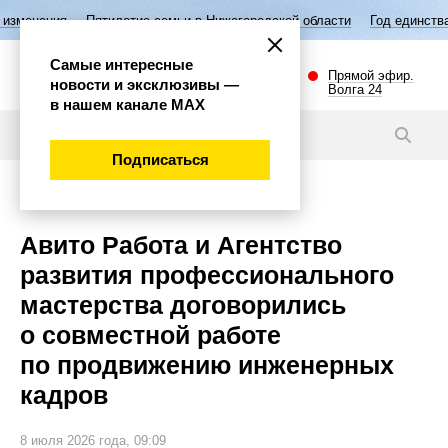
я
Пятилетие семьи в Нижегородской области
Год единства народов 
Самые интересные
Прямой эфир.
новости и эксклюзивы —
Волга 24
в нашем канале МАХ
Новости
Подписаться
Экономика
Авито Работа и Агентство
развития профессионального
мастерства договорились
о совместной работе
по продвижению инженерных
кадров
8 июля 2026 года, 09:09